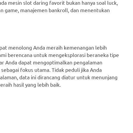
esin slot daring favorit bukan hanya soal luck,
an game, manajemen bankroll, dan menentukan
dapat menolong Anda meraih kemenangan lebih
kami berencana untuk mengeksplorasi beraneka tipe
agar Anda dapat mengoptimalkan pengalaman
ebagai fokus utama. Tidak peduli jika Anda
laman, data ini dirancang diatur untuk menunjang
aih hasil yang lebih baik.