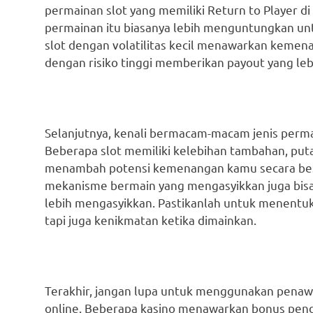
permainan slot yang memiliki Return to Player di
permainan itu biasanya lebih menguntungkan untuk
slot dengan volatilitas kecil menawarkan kemenan
dengan risiko tinggi memberikan payout yang leb
Selanjutnya, kenali bermacam-macam jenis perma
Beberapa slot memiliki kelebihan tambahan, puta
menambah potensi kemenangan kamu secara be
mekanisme bermain yang mengasyikkan juga bi
lebih mengasyikkan. Pastikanlah untuk menentuk
tapi juga kenikmatan ketika dimainkan.
Terakhir, jangan lupa untuk menggunakan penawa
online. Beberapa kasino menawarkan bonus penda