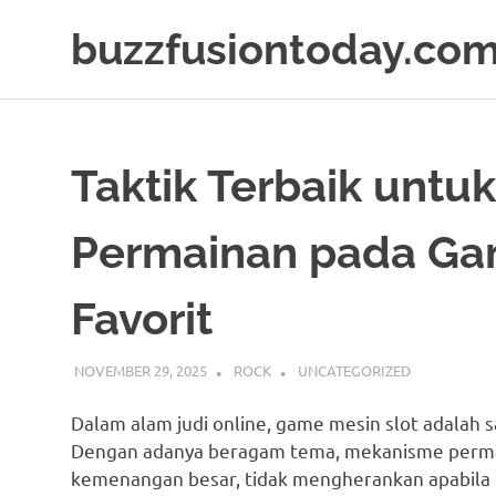
Skip
buzzfusiontoday.co
to
content
Taktik Terbaik unt
Permainan pada Gam
Favorit
NOVEMBER 29, 2025
ROCK
UNCATEGORIZED
Dalam alam judi online, game mesin slot adalah sa
Dengan adanya beragam tema, mekanisme permai
kemenangan besar, tidak mengherankan apabila b