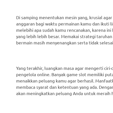
Di samping menentukan mesin yang, krusial agar
anggaran bagi waktu permainan kamu dan ikuti l
melebihi apa sudah kamu rencanakan, karena in
yang lebih lebih besar. Memakai strategi taruha
bermain masih menyenangkan serta tidak selesai
Yang terakhir, luangkan masa agar mengerti ciri-c
pengelola online. Banyak game slot memiliki puta
menaikkan peluang kamu agar berhasil. Manfaatk
membaca syarat dan ketentuan yang ada. Dengan 
akan meningkatkan peluang Anda untuk meraih ha