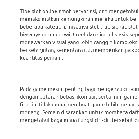
Tipe slot online amat bervariasi, dan mengeta
memaksimalkan kemungkinan mereka untuk berha
beberapa kategori, misalnya slot tradisional, slot
biasanya mempunyai 3 reel dan simbol klasik sep
menawarkan visual yang lebih canggih kompleks d
berkelanjutan, sementara itu, memberikan jackp
kuantitas pemain.
Pada game mesin, penting bagi mengenali ciri-ciri
dengan putaran bebas, ikon liar, serta mini game
fitur ini tidak cuma membuat game lebih menari
menang. Pemain disarankan untuk membaca dafta
mengetahui bagaimana fungsi ciri-ciri tersebut d