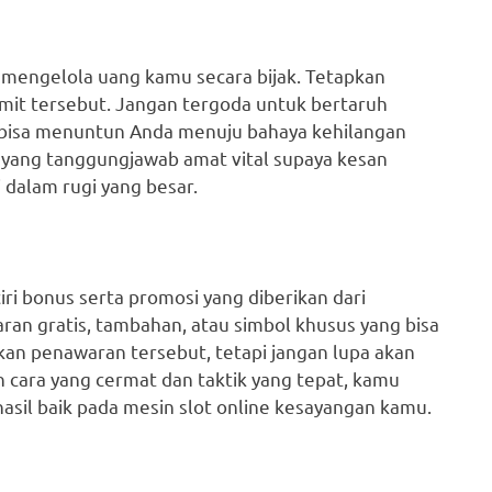
 mengelola uang kamu secara bijak. Tetapkan
imit tersebut. Jangan tergoda untuk bertaruh
i bisa menuntun Anda menuju bahaya kehilangan
n yang tanggungjawab amat vital supaya kesan
 dalam rugi yang besar.
iri bonus serta promosi yang diberikan dari
ran gratis, tambahan, atau simbol khusus yang bisa
an penawaran tersebut, tetapi jangan lupa akan
cara yang cermat dan taktik yang tepat, kamu
sil baik pada mesin slot online kesayangan kamu.